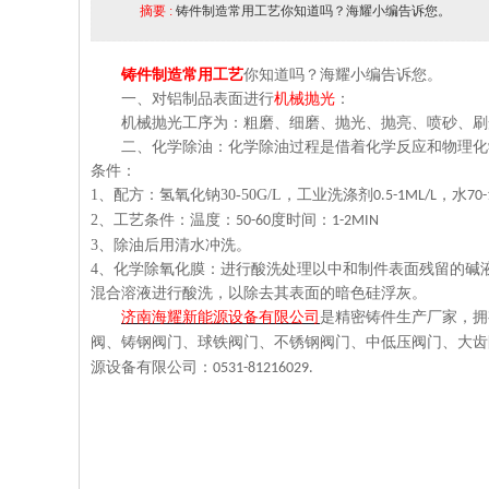
摘要 :
铸件制造常用工艺你知道吗？海耀小编告诉您。
铸件制造常用工艺
你知道吗？海耀小编告诉您。
一、
对铝制品表面进行
机械抛光
：
机械抛光工序为：粗磨、细磨、抛光、抛亮、喷砂、刷
二、
化学除油：化学除油过程是借着化学反应和物理化
条件：
1
、
配方：氢氧化钠
30-50G/L
，工业洗涤剂
，水
0.5-1ML/L
70
2
、工艺条件：温度：
度时间：
50-60
1-2MIN
3
、除油后用清水冲洗。
4
、化学除氧化膜：进行酸洗处理以中和制件表面残留的碱
混合溶液进行酸洗，以除去其表面的暗色硅浮灰。
济南海耀新能源设备有限公司
是精密铸件生产厂家，拥
阀、铸钢阀门、球铁阀门、不锈钢阀门、中低压阀门、大齿
源设备有限公司：
0531-81216029.