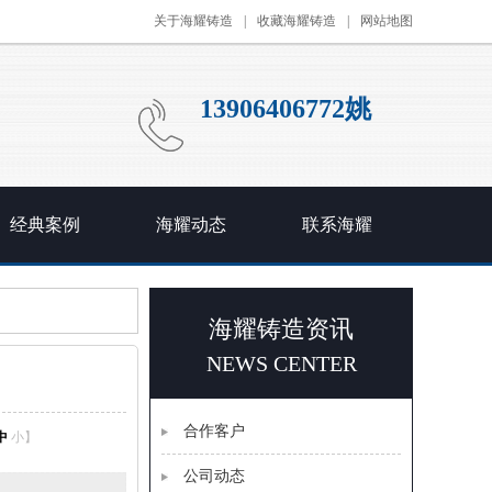
关于海耀铸造
|
收藏海耀铸造
|
网站地图
13906406772姚
经典案例
海耀动态
联系海耀
海耀铸造资讯
NEWS CENTER
合作客户
中
小
】
公司动态